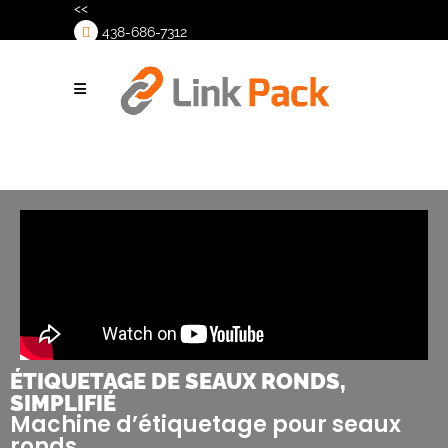
<<
438-686-7312
>
ÉTIQUETAGE DE SEAUX RONDS,
SIMPLIFIÉ
Machine d’étiquetage pour seaux
ronds