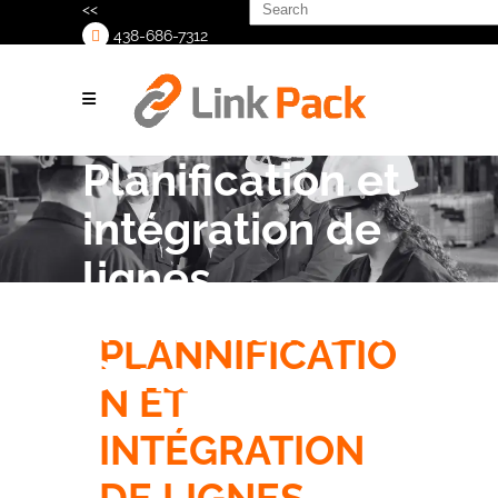
Search
<<
for:
438-686-7312
>
Planification et
intégration de
lignes
d’emballage au
PLANNIFICATIO
Canada
N ET
INTÉGRATION