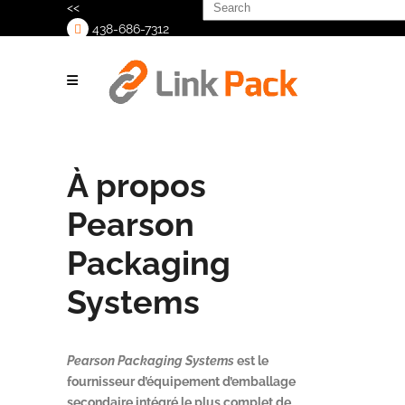
Search
<<
for:
438-686-7312
>
À propos
Pearson
Packaging
Systems
Pearson Packaging Systems
est le
fournisseur d’équipement d’emballage
secondaire intégré le plus complet de