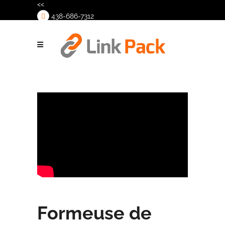
<<
438-686-7312
>
Formeuse de