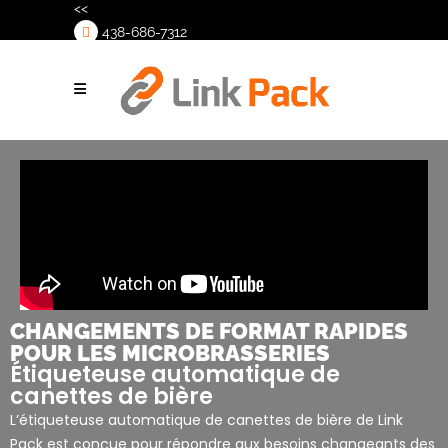
<<
438-686-7312
>
CHANGEMENTS DE FORMAT RAPIDES
POUR LES MICROBRASSERIES
Étiqueteuse automatique de
canettes de bière
L’étiqueteuse automatique de canettes de bière de Link
Pack est conçue pour répondre aux besoins changeants des