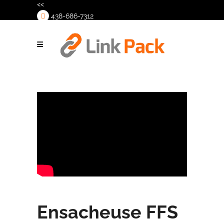
<<
438-686-7312
>
Ensacheuse FFS