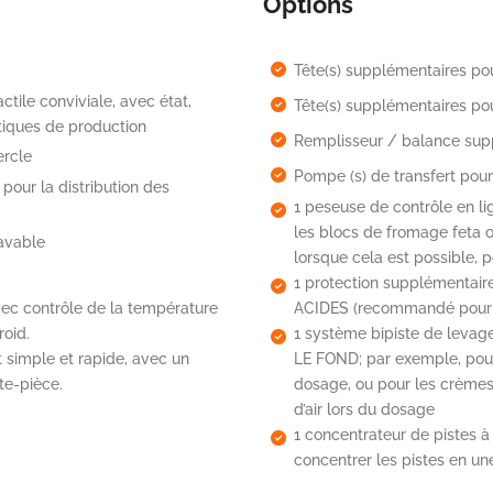
Options
Tête(s) supplémentaires po
ctile conviviale, avec état,
Tête(s) supplémentaires po
stiques de production
Remplisseur / balance supp
ercle
Pompe (s) de transfert pour a
pour la distribution des
1 peseuse de contrôle en l
les blocs de fromage feta o
lavable
lorsque cela est possible, p
1 protection supplémentai
c contrôle de la température
ACIDES (recommandé pour l
roid.
1 système bipiste de leva
t simple et rapide, avec un
LE FOND; par exemple, pour
te-pièce.
dosage, ou pour les crèmes
d’air lors du dosage
1 concentrateur de pistes à
concentrer les pistes en une