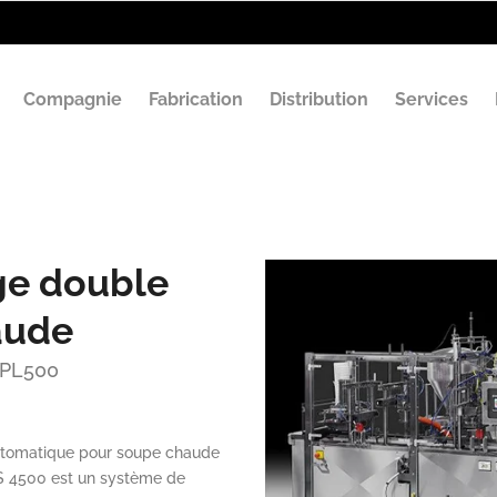
Compagnie
Fabrication
Distribution
Services
ge double
aude
 PL500
utomatique pour soupe chaude
S 4500 est un système de