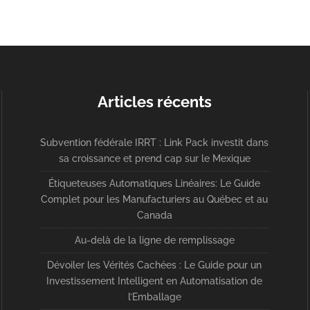
Articles récents
Subvention fédérale IRRT : Link Pack investit dans
sa croissance et prend cap sur le Mexique
Étiqueteuses Automatiques Linéaires: Le Guide
Complet pour les Manufacturiers au Québec et au
Canada
Au-delà de la ligne de remplissage
Dévoiler les Vérités Cachées : Le Guide pour un
Investissement Intelligent en Automatisation de
l’Emballage