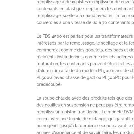
remplissage à deux pistes (remplisseur de cuve à 2
contenants en plastique, déplacera les contenants
remplissage, scellera à chaud avec un film en rou
couvercles à une vitesse de 60 à 70 contenants p
Le FDS 4500 est parfait pour les transformateurs 
intéressés par le remplissage, le scellage et la f
commercial comme des gobelets, des bacs et des
récipients institutionnels comme des chaudières o
l’obturation, les contenants peuvent être scellés
d’aluminium à l’aide du modèle PL500 (sans de c
PL500G (avec chasse de gaz) ou PL500PC pour l
prédécoupé.
La soupe chaude avec des produits tels que des
des nouilles en suspension ne peut pas être rem
remplisseur à piston traditionnel. Le modèle DV
conçu avec une trémie de mélange, qui garantit q
homogènes jusqu’à la dernière seconde avant le 
années d’expérience et de savoir-faire, les produ