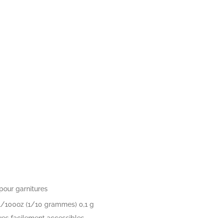
pour garnitures
 1/100oz (1/10 grammes) 0,1 g
ues facilement accessibles,