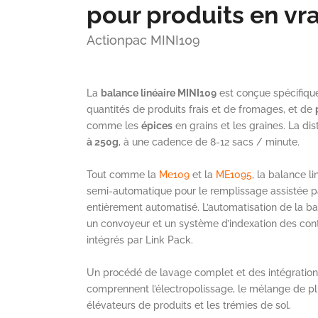
pour produits en vr
Actionpac MINI109
La
balance linéaire MINI109
est conçue spécifique
quantités de produits frais et de fromages, et de
comme les
épices
en grains et les graines. La di
à 250g
, à une cadence de 8-12 sacs / minute.
Tout comme la
Me109
et la
ME1095
, la balance l
semi-automatique pour le remplissage assistée p
entièrement automatisé. L’automatisation de la 
un convoyeur et un système d’indexation des cont
intégrés par Link Pack.
Un procédé de lavage complet et des intégrations
comprennent l’électropolissage, le mélange de plu
élévateurs de produits et les trémies de sol.