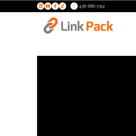
438-686-7312
>