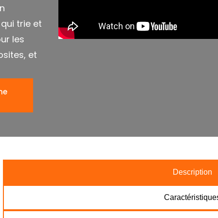
un
ui trie et
ur les
sites, et
ne
Description
Caractéristique