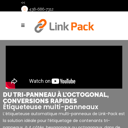
<<
438-686-7312
>
DU TRI-PANNEAU À L’OCTOGONAL,
CONVERSIONS RAPIDES
Étiqueteuse multi-panneaux
L’étiqueteuse automatique multi-panneaux de Link-Pack est
la solution idéale pour l’étiquetage de contenants tri-
panneaux, à 4 côtés, hexagonaux ou octogonaux, dans de