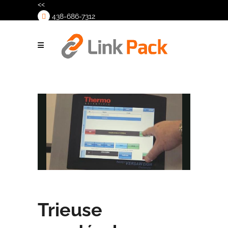
<<
438-686-7312
>
Trieuse