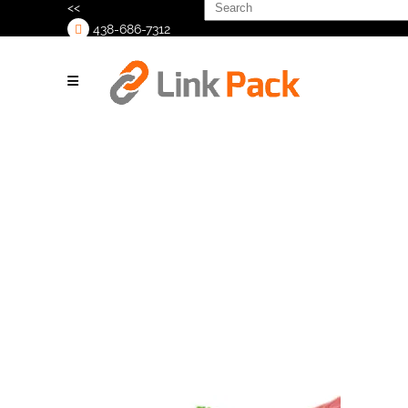
Search
<<
for:
438-686-7312
>
Rigid
containers (7)