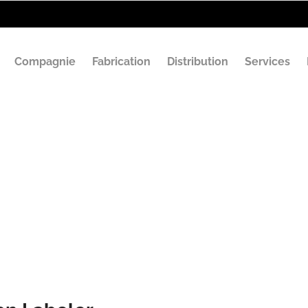
Compagnie
Fabrication
Distribution
Services
d Paint Can La