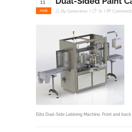
Dual-Sided Paint C
11
Août
By
Genevieve
In
Comment
Elita Dual-Side Lableing Machine, Front and back l