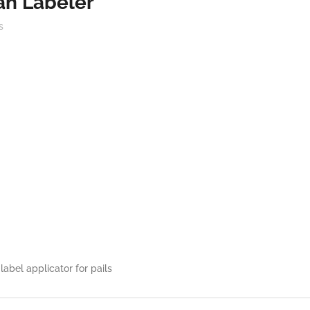
an Labeler
s
abel applicator for pails