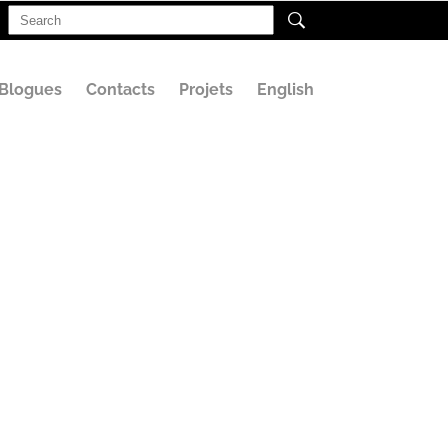
Search
for:
Blogues
Contacts
Projets
English
beler