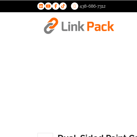
438-686-7312
>
Dual-Side