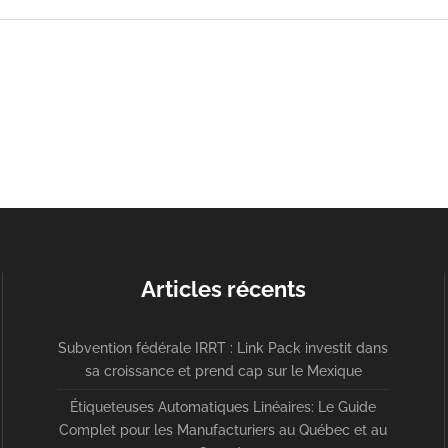
Articles récents
Subvention fédérale IRRT : Link Pack investit dans
sa croissance et prend cap sur le Mexique
Étiqueteuses Automatiques Linéaires: Le Guide
Complet pour les Manufacturiers au Québec et au