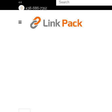
Search
<<
for:
438-686-7312
>
Compact Side
Labeler
Applicator