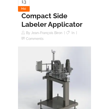
13
Mai
Compact Side
Labeler Applicator
By
Jean-François Biron
In
Comments