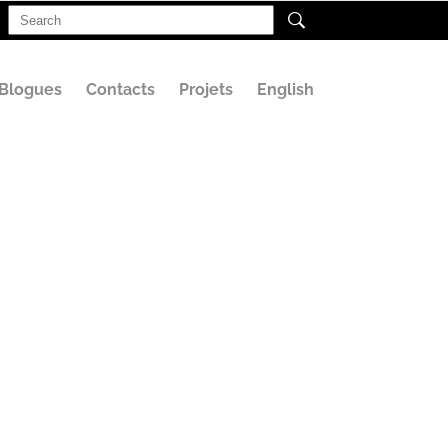
Search
for:
Blogues
Contacts
Projets
English