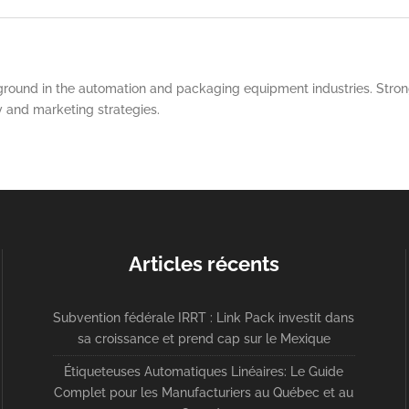
round in the automation and packaging equipment industries. Strong
y and marketing strategies.
Articles récents
Subvention fédérale IRRT : Link Pack investit dans
sa croissance et prend cap sur le Mexique
Étiqueteuses Automatiques Linéaires: Le Guide
Complet pour les Manufacturiers au Québec et au