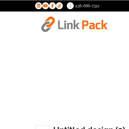
438-686-7312
>
Untitled d