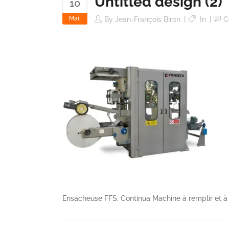
Untitled design (2)
10
Mai
By
Jean-François Biron
In
C
Ensacheuse FFS, Continua Machine à remplir et à s