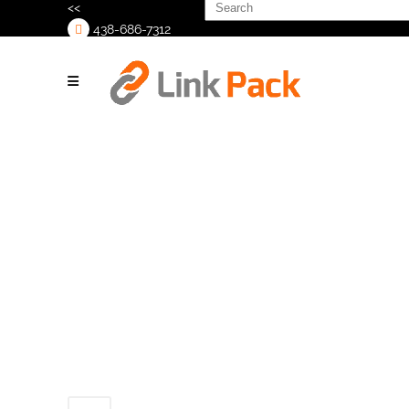
Search
<<
for:
438-686-7312
>
Untitled-
design