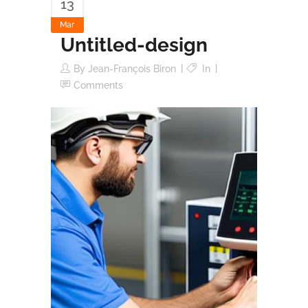
13
Mar
Untitled-design
By
Jean-François Biron
In
Comments