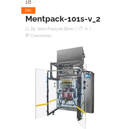
18
Déc
Mentpack-101s-v_2
By
Jean-François Biron
In
Comments