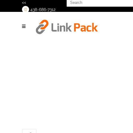
Search
<<
for:
438-686-7312
>
Mentpack-
101s-v_2