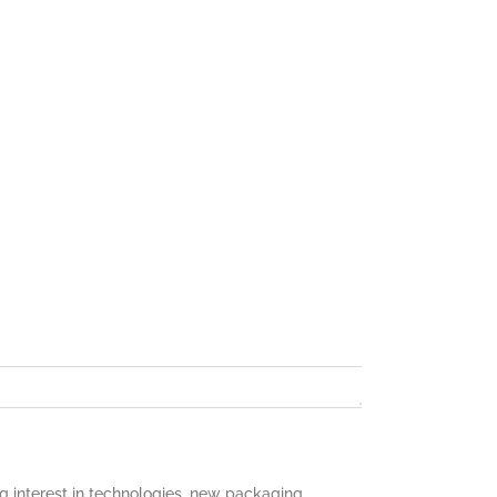
 interest in technologies, new packaging