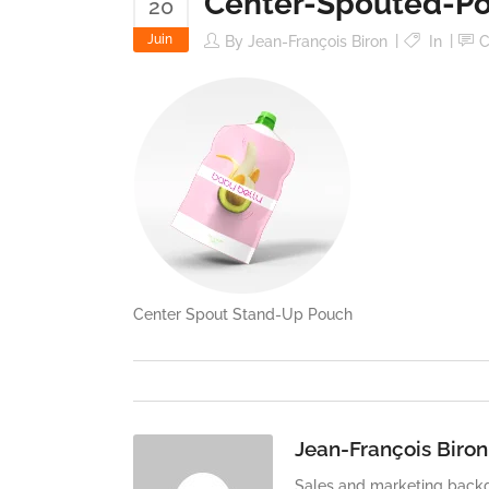
Center-Spouted-P
20
Juin
By
Jean-François Biron
In
C
Center Spout Stand-Up Pouch
Jean-François Biron
Sales and marketing backg