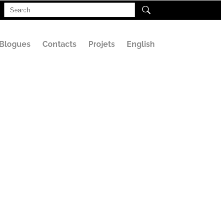
Search
for:
Blogues
Contacts
Projets
English