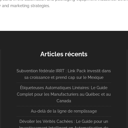
y and marketing strategies.
Articles récents
Subvention fédérale IRRT : Link Pack investit dans
sa croissance et prend cap sur le Mexique
Étiqueteuses Automatiques Linéaires: Le Guide
Complet pour les Manufacturiers au Québec et au
Canada
Au-delà de la ligne de remplissage
Dévoiler les Vérités Cachées : Le Guide pour un