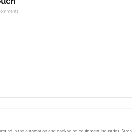
ouch
omments
round in the automation and packaging equipment industries. Strong