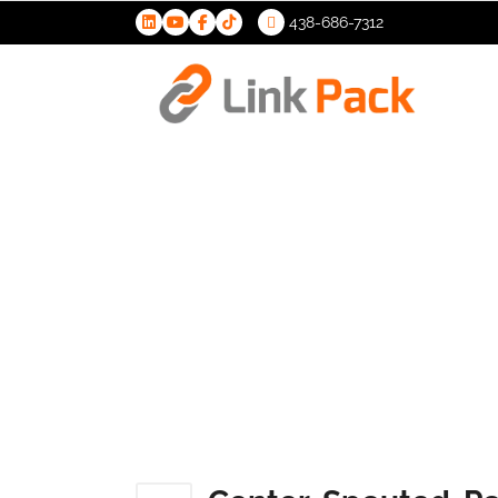
438-686-7312
>
Center-S